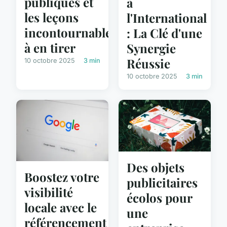
publiques et
à
les leçons
l'International
incontournables
: La Clé d'une
à en tirer
Synergie
Réussie
10 octobre 2025
3 min
10 octobre 2025
3 min
Des objets
Boostez votre
publicitaires
visibilité
écolos pour
locale avec le
une
référencement