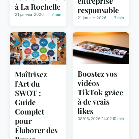
entreprise
à La Rochelle
responsable
21 janvier 2026
7 min
21 janvier 2026
7 min
Boostez vos
Maîtrisez
vidéos
l'Art du
TikTok grâce
SWOT :
à de vrais
Guide
likes
Complet
pour
08/05/2026 14:02
10 min
Élaborer des