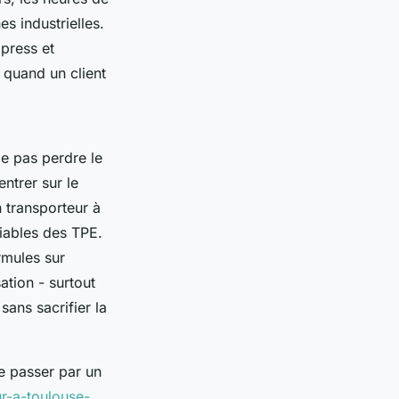
es industrielles.
press et
e quand un client
ie pas perdre le
ntrer sur le
n transporteur à
iables des TPE.
rmules sur
tion - surtout
sans sacrifier la
de passer par un
ur-a-toulouse-