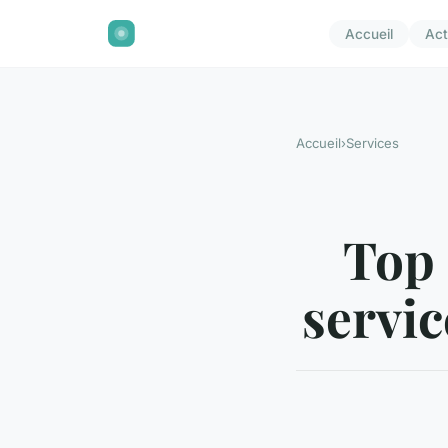
Accueil
Act
Accueil
›
Services
Top 
servic