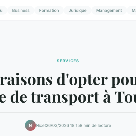
u
Business
Formation
Juridique
Management
M
SERVICES
raisons d'opter po
e de transport à T
Nicet
26/03/2026 18:15
8 min de lecture
N