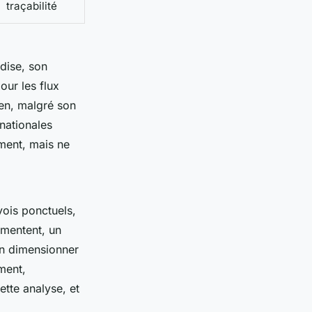
traçabilité
dise, son
pour les flux
ien, malgré son
rnationales
ment, mais ne
vois ponctuels,
gmentent, un
ien dimensionner
ment,
tte analyse, et