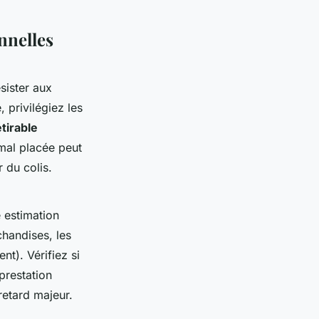
nnelles
sister aux
 privilégiez les
étirable
u mal placée peut
r du colis.
 estimation
chandises, les
nt). Vérifiez si
prestation
etard majeur.