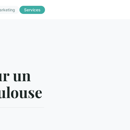
arketing
Services
ur un
oulouse