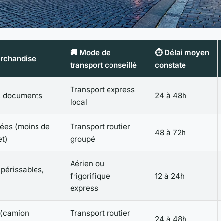
🚚 Mode de
⏱️ Délai moyen
archandise
transport conseillé
constaté
Transport express
s, documents
24 à 48h
local
pées (moins de
Transport routier
48 à 72h
t)
groupé
Aérien ou
périssables,
frigorifique
12 à 24h
express
 (camion
Transport routier
24 à 48h