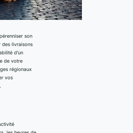
 pérenniser son
r des livraisons
bilité d’un
le de votre
nges régionaux
er vos
.
ctivité
rs, les heures de