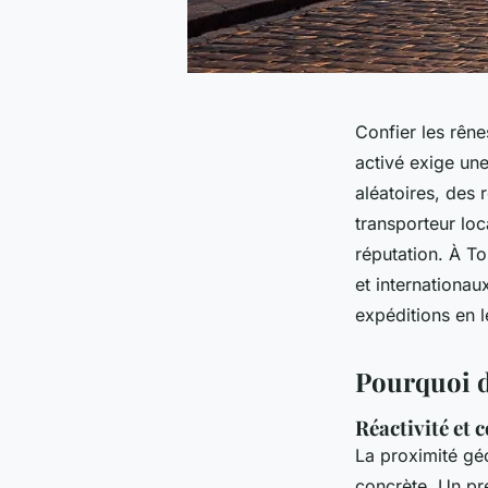
Confier les rên
activé exige une
aléatoires, des 
transporteur loc
réputation. À T
et internationau
expéditions en l
Pourquoi d
Réactivité et 
La proximité géo
concrète. Un pre