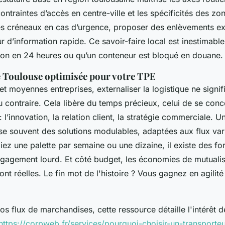
contraintes d’accès en centre-ville et les spécificités des zon
 ses créneaux en cas d’urgence, proposer des enlèvements ex
ur d’information rapide. Ce savoir-faire local est inestimabl
ison en 24 heures ou qu’un conteneur est bloqué en douane.
e Toulouse optimisée pour votre TPE
 et moyennes entreprises, externaliser la logistique ne signif
u contraire. Cela libère du temps précieux, celui de se conce
 l’innovation, la relation client, la stratégie commerciale. U
e souvent des solutions modulables, adaptées aux flux var
ez une palette par semaine ou une dizaine, il existe des fo
gagement lourd. Et côté budget, les économies de mutualisa
nt réelles. Le fin mot de l'histoire ? Vous gagnez en agilité 
os flux de marchandises, cette ressource détaille l'intérêt 
https://corpweb.fr/services/pourquoi-choisir-un-transporte