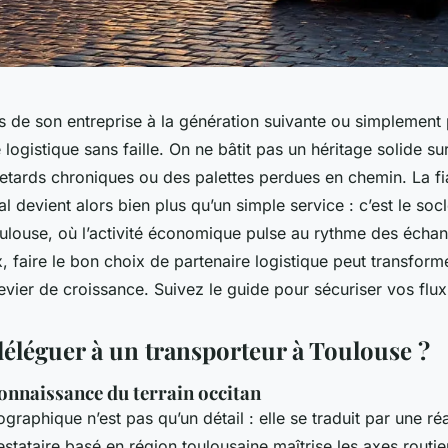
es de son entreprise à la génération suivante ou simplement
 logistique sans faille. On ne bâtit pas un héritage solide su
retards chroniques ou des palettes perdues en chemin. La fia
al devient alors bien plus qu’un simple service : c’est le soc
oulouse, où l’activité économique pulse au rythme des écha
x, faire le bon choix de partenaire logistique peut transform
evier de croissance. Suivez le guide pour sécuriser vos flux
éléguer à un transporteur à Toulouse ?
connaissance du terrain occitan
graphique n’est pas qu’un détail : elle se traduit par une réa
stataire basé en région toulousaine maîtrise les axes routie