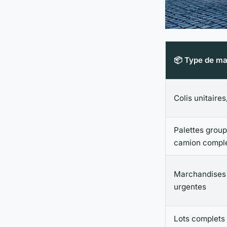
📦 Type de m
Colis unitaire
Palettes grou
camion comple
Marchandises 
urgentes
Lots complets