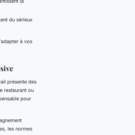
ntissent la
tent du sérieux
s'adapter à vos
sive
ail présente des
e restaurant ou
pensable pour
mpagnement
es, les normes