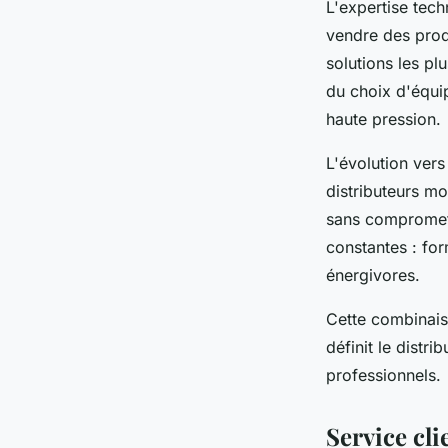
L'expertise tech
vendre des prod
solutions les pl
du choix d'équi
haute pression.
L'évolution ver
distributeurs m
sans compromett
constantes : fo
énergivores.
Cette combinai
définit le dist
professionnels.
Service clie