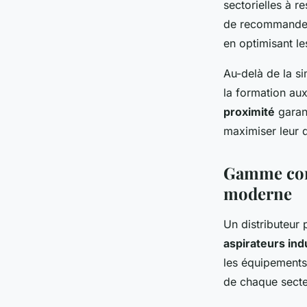
sectorielles à r
de recommander 
en optimisant le
Au-delà de la s
la formation au
proximité
garant
maximiser leur 
Gamme comp
moderne
Un distributeur 
aspirateurs ind
les équipements
de chaque secteu