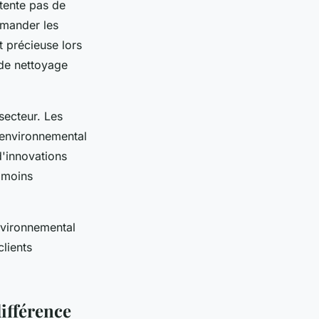
ntente pas de
mmander les
t précieuse lors
de nettoyage
secteur. Les
 environnemental
d'innovations
 moins
nvironnemental
lients
différence