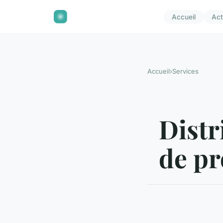
Accueil
Act
Accueil
›
Services
Distr
de pr