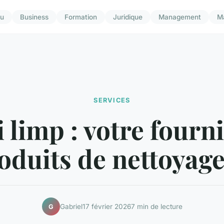
u
Business
Formation
Juridique
Management
M
SERVICES
i limp : votre fourn
oduits de nettoyage
Gabriel
17 février 2026
7 min de lecture
G