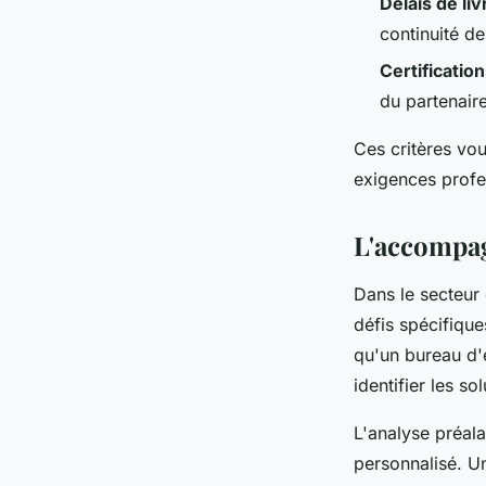
Délais de liv
continuité de
Certificatio
du partenair
Ces critères vou
exigences profe
L'accompag
Dans le secteur
défis spécifiqu
qu'un bureau d'
identifier les s
L'analyse préal
personnalisé. U