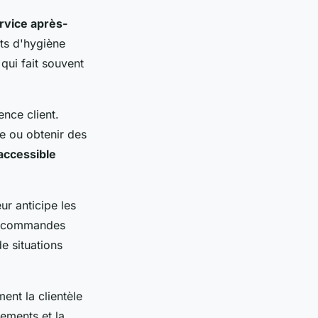
rvice après-
its d'hygiène
 qui fait souvent
ence client.
e ou obtenir des
accessible
eur anticipe les
ux commandes
de situations
ent la clientèle
ements et la