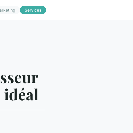
arketing
Services
isseur
 idéal