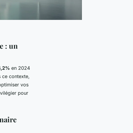
e : un
4,2%
en 2024
s ce contexte,
optimiser vos
ivilégier pour
enaire