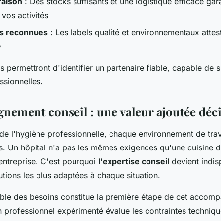
raison
: Des stocks suffisants et une logistique efficace gara
 vos activités
ns reconnues
: Les labels qualité et environnementaux attes
e
s permettront d'identifier un partenaire fiable, capable de 
ssionnelles.
nement conseil : une valeur ajoutée déci
 de l'hygiène professionnelle, chaque environnement de trav
es. Un hôpital n'a pas les mêmes exigences qu'une cuisine d
entreprise. C'est pourquoi
l'expertise conseil
devient indis
olutions les plus adaptées à chaque situation.
able des besoins constitue la première étape de cet acco
n professionnel expérimenté évalue les contraintes techniqu