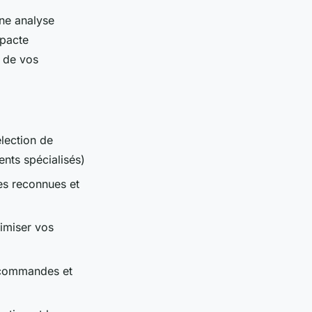
une analyse
mpacte
n de vos
élection de
ents spécialisés)
es reconnues et
imiser vos
s commandes et