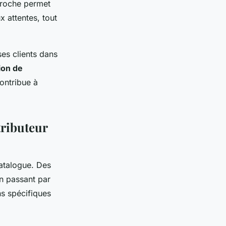
pproche permet
 attentes, tout
es clients dans
ion de
contribue à
tributeur
catalogue. Des
n passant par
s spécifiques